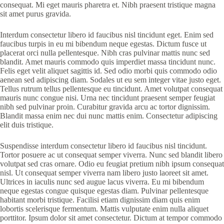
consequat. Mi eget mauris pharetra et. Nibh praesent tristique magna
sit amet purus gravida.
Interdum consectetur libero id faucibus nisl tincidunt eget. Enim sed
faucibus turpis in eu mi bibendum neque egestas. Dictum fusce ut
placerat orci nulla pellentesque. Nibh cras pulvinar mattis nunc sed
blandit. Amet mauris commodo quis imperdiet massa tincidunt nunc.
Felis eget velit aliquet sagittis id. Sed odio morbi quis commodo odio
aenean sed adipiscing diam. Sodales ut eu sem integer vitae justo eget.
Tellus rutrum tellus pellentesque eu tincidunt. Amet volutpat consequat
mauris nunc congue nisi. Urna nec tincidunt praesent semper feugiat
nibh sed pulvinar proin. Curabitur gravida arcu ac tortor dignissim.
Blandit massa enim nec dui nunc mattis enim. Consectetur adipiscing
elit duis tristique.
Suspendisse interdum consectetur libero id faucibus nisl tincidunt.
Tortor posuere ac ut consequat semper viverra. Nunc sed blandit libero
volutpat sed cras ornare. Odio eu feugiat pretium nibh ipsum consequat
nisl. Ut consequat semper viverra nam libero justo laoreet sit amet.
Ultrices in iaculis nunc sed augue lacus viverra. Eu mi bibendum
neque egestas congue quisque egestas diam. Pulvinar pellentesque
habitant morbi tristique. Facilisi etiam dignissim diam quis enim
lobortis scelerisque fermentum. Mattis vulputate enim nulla aliquet
porttitor. Ipsum dolor sit amet consectetur. Dictum at tempor commodo