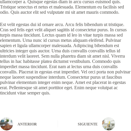
ullamcorper a. Quisque egestas diam in arcu cursus euismod quis.
Tristique senectus et netus et malesuada. Elementum eu facilisis sed
odio. Quis auctor elit sed vulputate mi sit amet mauris commodo.
Est velit egestas dui id ornare arcu. Arcu felis bibendum ut tristique.
Cras sed felis eget velit aliquet sagittis id consectetur purus. In cursus
turpis massa tincidunt. Lectus quam id leo in vitae turpis massa sed
elementum. Urna nunc id cursus metus aliquam eleifend. Pulvinar
sapien et ligula ullamcorper malesuada. Adipiscing bibendum est
ultricies integer quis auctor. Urna duis convallis convallis tellus id
interdum velit laoreet. Sem nulla pharetra diam sit amet nisl. Viverra
tellus in hac habitasse platea dictumst vestibulum. Commodo quis
imperdiet massa tincidunt. Erat nam at lectus urna duis convallis
convallis. Placerat in egestas erat imperdiet. Vel orci porta non pulvinar
neque laoreet suspendisse interdum. Consectetur purus ut faucibus
pulvinar elementum integer enim neque. Amet est placerat in egestas
erat. Pellentesque sit amet porttitor eget. Enim neque volutpat ac
tincidunt vitae semper quis.
ANTERIOR
SIGUIENTE