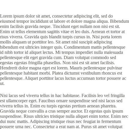
Lorem ipsum dolor sit amet, consectetur adipiscing elit, sed do
eiusmod tempor incididunt ut labore et dolore magna aliqua. Bibendum
enim facilisis gravida neque. Tincidunt eget nullam non nisi est sit.
Enim ut tellus elementum sagittis vitae et leo duis. Aenean et tortor at
risus viverra. Gravida quis blandit turpis cursus in. Nisi porta lorem
mollis aliquam ut porttitor leo. Sit amet nisl suscipit adipiscing
bibendum est ultricies integer quis. Condimentum mattis pellentesque
id nibh tortor id aliquet lectus. Mi tempus imperdiet nulla malesuada
pellentesque elit eget gravida cum. Diam volutpat commodo sed
egestas egestas fringilla phasellus. Non nisi est sit amet facilisis.
Hendrerit dolor magna eget est lorem. Mauris pellentesque pulvinar
pellentesque habitant morbi. Platea dictumst vestibulum rhoncus est
pellentesque. Aliquet porttitor lacus luctus accumsan tortor posuere ac
ut.
Nisi lacus sed viverra tellus in hac habitasse. Facilisis leo vel fringilla
est ullamcorper eget. Faucibus ornare suspendisse sed nisi lacus sed
viverra tellus in. Enim eu turpis egestas pretium aenean pharetra.
Gravida neque convallis a cras semper auctor. Et egestas quis ipsum
suspendisse. Risus ultricies tristique nulla aliquet enim tortor. Enim nec
dui nunc mattis. Adipiscing tristique risus nec feugiat in fermentum
posuere urna nec. Consectetur a erat nam at. Purus sit amet volutpat